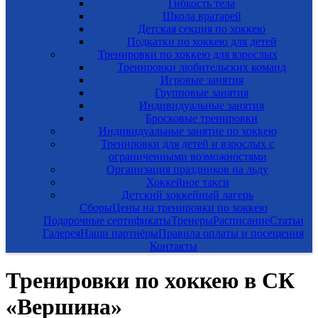
Гибкость тела
Школа вратарей
Детская секция по хоккею
Подкатки по хоккею для детей
Тренировки по хоккею для взрослых
Тренировки любительских команд
Игровые занятия
Групповые занятия
Индивидуальные занятия
Бросковые тренировки
Индивидуальные занятие по хоккею
Тренировки для детей и взрослых с
ограниченными возможностями
Организация праздников на льду
Хоккейное такси
Детский хоккейный лагерь
Сборы
Цены на тренировки по хоккею
Подарочные сертификаты
Тренеры
Расписание
Статьи
Галерея
Наши партнёры
Правила оплаты и посещения
Контакты
Тренировки по хоккею в СК
«Вершина»