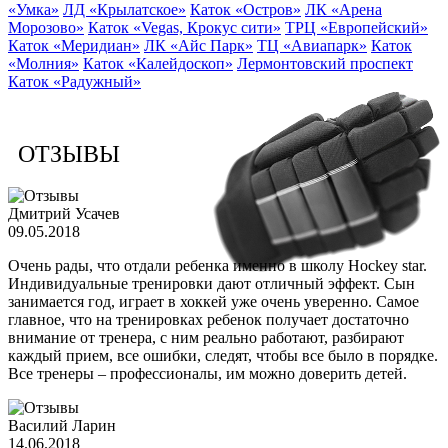
«Умка»
ЛД «Крылатское»
Каток «Остров»
ЛК «Арена
Морозово»
Каток «Vegas, Крокус сити»
ТРЦ «Европейский»
Каток «Меридиан»
ЛК «Айс Парк»
ТЦ «Авиапарк»
Каток
«Молния»
Каток «Калейдоскоп»
Лермонтовский проспект
Каток «Радужный»
ОТЗЫВЫ
Дмитрий Усачев
09.05.2018
Очень рады, что отдали ребенка именно в школу Hockey star.
Индивидуальные тренировки дают отличный эффект. Сын
занимается год, играет в хоккей уже очень уверенно. Самое
главное, что на тренировках ребенок получает достаточно
внимание от тренера, с ним реально работают, разбирают
каждый прием, все ошибки, следят, чтобы все было в порядке.
Все тренеры – профессионалы, им можно доверить детей.
Василий Ларин
14.06.2018