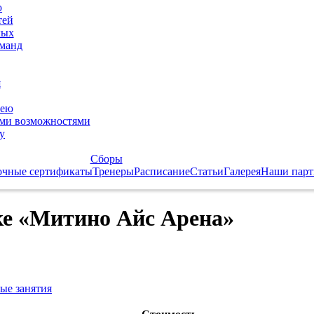
ю
тей
лых
оманд
я
кею
ыми возможностями
у
Сборы
очные сертификаты
Тренеры
Расписание
Статьи
Галерея
Наши пар
ке «Митино Айс Арена»
ые занятия