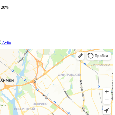
-20%
Avito