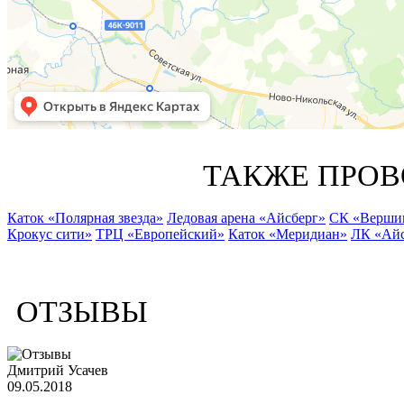
ТАКЖЕ ПРОВ
Каток «Полярная звезда»
Ледовая арена «Айсберг»
СК «Верши
Крокус сити»
ТРЦ «Европейский»
Каток «Меридиан»
ЛК «Айс
ОТЗЫВЫ
Дмитрий Усачев
09.05.2018